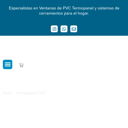
Especialistas en Ventanas de PVC Termopanel y sistemas de
cerramientos para el hogar.
Crédito Mejoras del Hogar
Ventana Corredera 1200×1000
Termopanel PVC Blanco
Inicio
/
Termopanel PVC
/ Ventana Corredera 1200×1000
Termopanel PVC Blanco