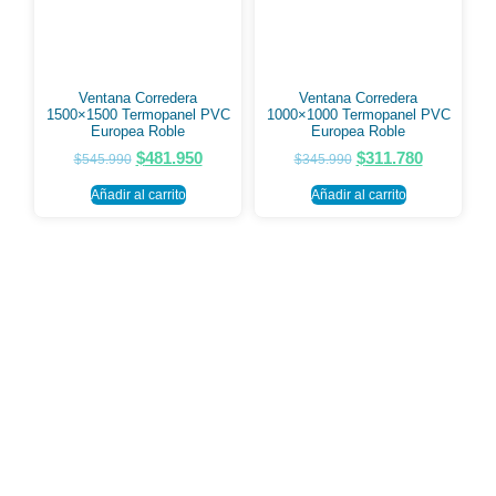
Ventana Corredera
Ventana Corredera
1500×1500 Termopanel PVC
1000×1000 Termopanel PVC
Europea Roble
Europea Roble
$
481.950
$
311.780
$
545.990
$
345.990
Añadir al carrito
Añadir al carrito