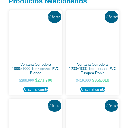
Productos relacionados
¡Oferta!
¡Oferta!
Ventana Corredera
Ventana Corredera
1000×1000 Termopanel PVC
1200×1000 Termopanel PVC
Blanco
Europea Roble
$
273.700
$
355.810
$
299.990
$
419.990
Añadir al carrito
Añadir al carrito
¡Oferta!
¡Oferta!