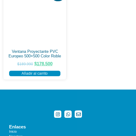
Ventana Proyectante PVC
Europeo 500×500 Color Roble
$
178.500
$
189.990
Añadir al carrito
Enlaces
Inicio
Nosotros