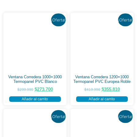
¡Oferta!
¡Oferta!
Ventana Corredera 1000×1000
Ventana Corredera 1200×1000
Termopanel PVC Blanco
Termopanel PVC Europea Roble
$
273.700
$
355.810
$
299.990
$
419.990
Añadir al carrito
Añadir al carrito
¡Oferta!
¡Oferta!