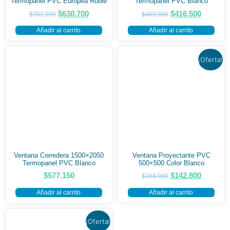
Termopanel PVC Europea Roble
Termopanel PVC Blanco
$
630.700
$
416.500
$
702.990
$
469.990
Añadir al carrito
Añadir al carrito
¡Oferta!
Ventana Corredera 1500×2050
Ventana Proyectante PVC
Termopanel PVC Blanco
500×500 Color Blanco
$
577.150
$
142.800
$
168.990
Añadir al carrito
Añadir al carrito
¡Oferta!