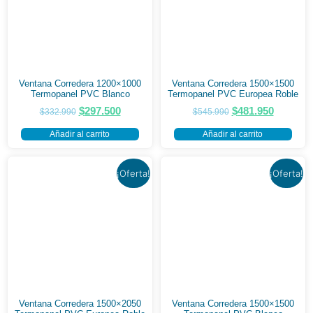
Ventana Corredera 1200×1000
Ventana Corredera 1500×1500
Termopanel PVC Blanco
Termopanel PVC Europea Roble
$
297.500
$
481.950
$
332.990
$
545.990
Añadir al carrito
Añadir al carrito
¡Oferta!
¡Oferta!
Ventana Corredera 1500×2050
Ventana Corredera 1500×1500