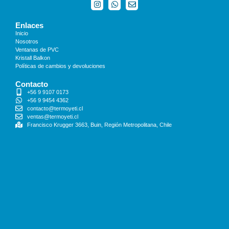
Enlaces
Inicio
Nosotros
Ventanas de PVC
Kristall Balkon
Políticas de cambios y devoluciones
Contacto
+56 9 9107 0173
+56 9 9454 4362
contacto@termoyeti.cl
ventas@termoyeti.cl
Francisco Krugger 3663, Buin, Región Metropolitana, Chile