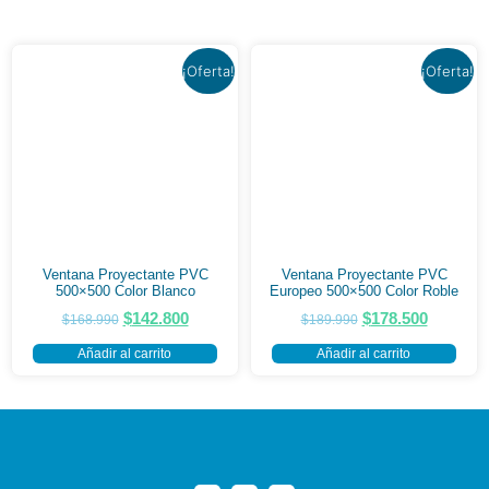
¡Oferta!
¡Oferta!
Ventana Proyectante PVC
Ventana Proyectante PVC
500×500 Color Blanco
Europeo 500×500 Color Roble
$
142.800
$
178.500
$
168.990
$
189.990
Añadir al carrito
Añadir al carrito