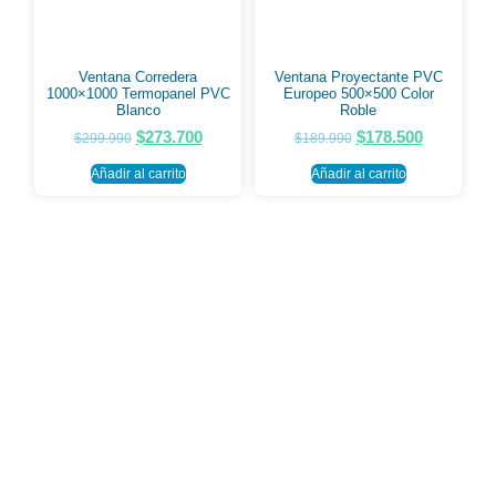
Ventana Corredera
Ventana Proyectante PVC
1000×1000 Termopanel PVC
Europeo 500×500 Color
Blanco
Roble
$
273.700
$
178.500
$
299.990
$
189.990
Añadir al carrito
Añadir al carrito