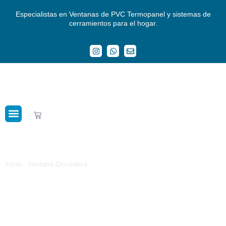
Especialistas en Ventanas de PVC Termopanel y sistemas de
cerramientos para el hogar.
Crédito Mejoras del Hogar
Ventana Corredera 1000×1000
Termopanel PVC Europea Roble
Inicio
/
Ventana Corredera
/ Ventana Corredera 1000×1000
Termopanel PVC Europea Roble