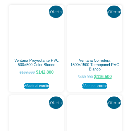
¡Oferta!
¡Oferta!
Ventana Proyectante PVC
Ventana Corredera
500×500 Color Blanco
1500×1500 Termopanel PVC
Blanco
$
142.800
$
168.990
$
416.500
$
469.990
Añadir al carrito
Añadir al carrito
¡Oferta!
¡Oferta!